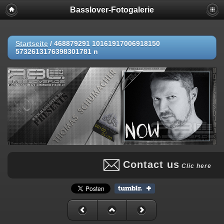
Basslover-Fotogalerie
Startseite
/
468879291 10161917006918150
5732613176398301781 n
Contact us
Clic here