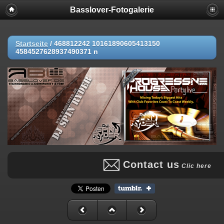
Basslover-Fotogalerie
Startseite
/
468812242 10161890605413150
4584527628937490371 n
Contact us
Clic here