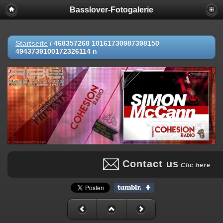
Basslover-Fotogalerie
Startseite
/
468357268 10161730987398150
4943739100172326114 n
Contact us
Clic here