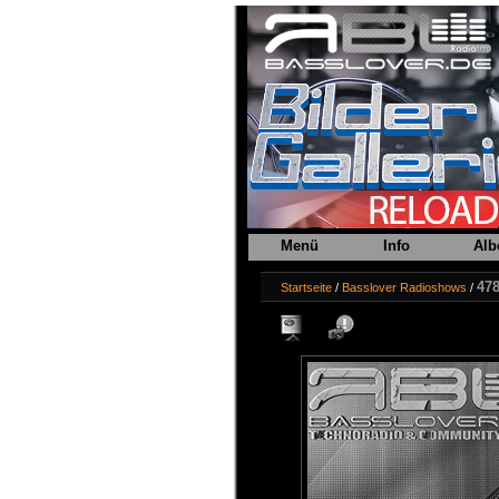
Menü
Info
Alb
47
Startseite
/
Basslover Radioshows
/